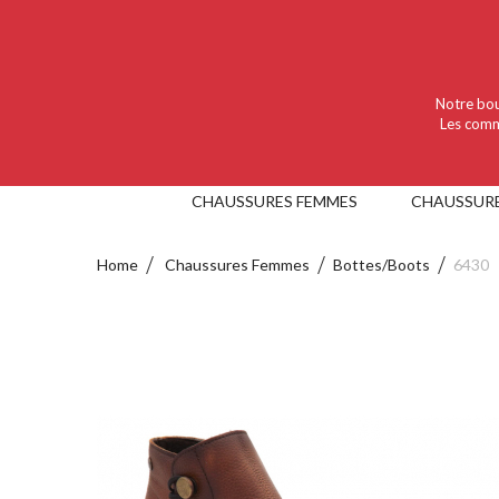
Language :
Nederlands
Valuta :
EUR
Notre bou
Les comm
CHAUSSURES FEMMES
CHAUSSUR
Home
Chaussures Femmes
Bottes/Boots
6430