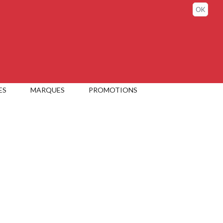
Sign in / My account
OK
ES
MARQUES
PROMOTIONS