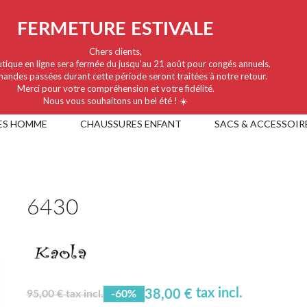
FERMETURE ESTIVALE
Chers clients,
tique en ligne sera fermée du jusqu'au 21 août pour congés annuels.
andes passées durant cette période seront traitées à notre retour.
Merci pour votre compréhension et votre fidélité.
Nous vous souhaitons un bel été ! ☀️
ES HOMME
CHAUSSURES ENFANT
SACS & ACCESSOIR
6430
tax incl.
38,00 €
95,00 € tax incl.
-60%