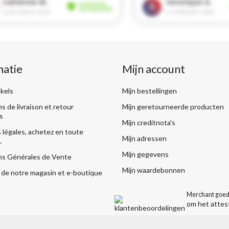
matie
Mijn account
kels
Mijn bestellingen
s de livraison et retour
Mijn geretourneerde producten
s
Mijn creditnota's
légales, achetez en toute
Mijn adressen
.
Mijn gegevens
ns Générales de Vente
Mijn waardebonnen
de notre magasin et e-boutique
Merchant goed
om het attes