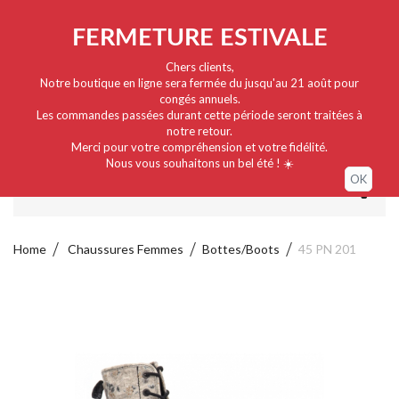
Nederlands
EUR
Sign in / My account
FERMETURE ESTIVALE
Chers clients,
Notre boutique en ligne sera fermée du jusqu'au 21 août pour
congés annuels.
Les commandes passées durant cette période seront traitées à
notre retour.
Merci pour votre compréhension et votre fidélité.
Nous vous souhaitons un bel été ! ☀️
OK
MENU
Home
Chaussures Femmes
Bottes/Boots
45 PN 201