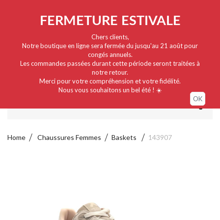
Nederlands
EUR
Sign in / My account
FERMETURE ESTIVALE
Chers clients,
Notre boutique en ligne sera fermée du jusqu'au 21 août pour
congés annuels.
Les commandes passées durant cette période seront traitées à
notre retour.
Merci pour votre compréhension et votre fidélité.
Nous vous souhaitons un bel été ! ☀️
OK
MENU
Home
Chaussures Femmes
Baskets
143907