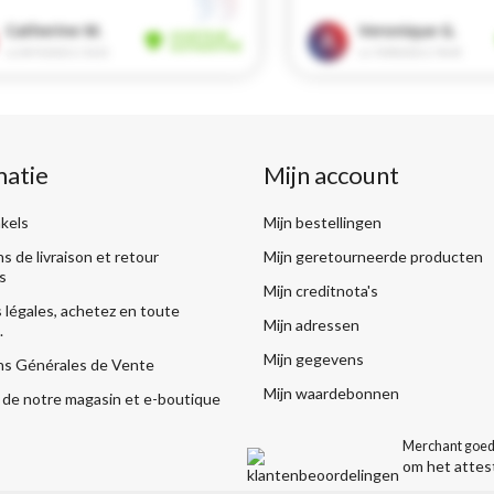
matie
Mijn account
kels
Mijn bestellingen
s de livraison et retour
Mijn geretourneerde producten
s
Mijn creditnota's
légales, achetez en toute
Mijn adressen
.
Mijn gegevens
ns Générales de Vente
Mijn waardebonnen
de notre magasin et e-boutique
Merchant goed
om het attes