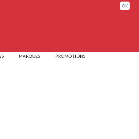
Sign in / My account
OK
ES
MARQUES
PROMOTIONS