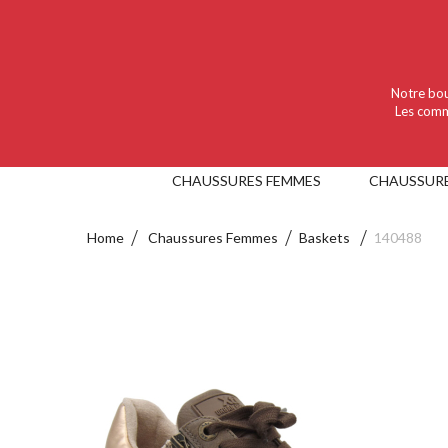
Language :
Nederlands
Valuta :
EUR
Notre bou
Les comm
CHAUSSURES FEMMES
CHAUSSUR
Home
Chaussures Femmes
Baskets
140488