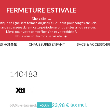
FERMETURE ESTIVALE
Chers clients,
tique en ligne sera fermée du jusqu'au 21 août pour congés annuels.
andes passées durant cette période seront traitées à notre retour.
Merci pour votre compréhension et votre fidélité.
Nous vous souhaitons un bel été ! ☀️
ES HOMME
CHAUSSURES ENFANT
SACS & ACCESSOIR
140488
tax incl.
23,98 €
59,95 € tax incl.
-60%