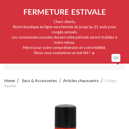
Nederlands
EUR
Sign in / My account
FERMETURE ESTIVALE
Chers clients,
Notre boutique en ligne sera fermée du jusqu'au 21 août pour
congés annuels.
Les commandes passées durant cette période seront traitées à
notre retour.
Merci pour votre compréhension et votre fidélité.
Nous vous souhaitons un bel été ! ☀️
OK
MENU
Home
Sacs & Accessoires
Articles chaussants
Cirage
liquide