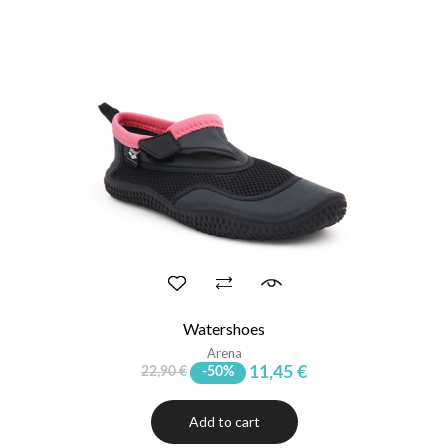
Watershoes
Arena
11,45 €
22,90 €
-50%
Add to cart