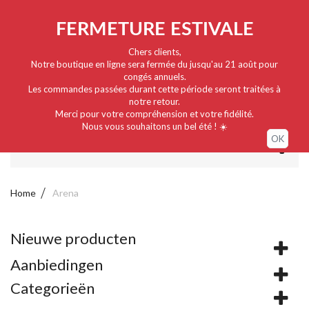
Nederlands
EUR
Sign in / My account
FERMETURE ESTIVALE
Chers clients,
Notre boutique en ligne sera fermée du jusqu'au 21 août pour
congés annuels.
Les commandes passées durant cette période seront traitées à
notre retour.
Merci pour votre compréhension et votre fidélité.
Nous vous souhaitons un bel été ! ☀️
OK
MENU
Home
Arena
Nieuwe producten
Aanbiedingen
Categorieën