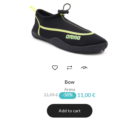
Bow
Arena
11,00 €
21,99 €
-50%
Add to cart