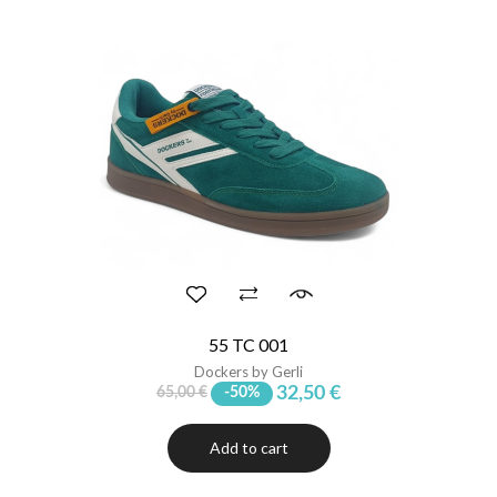
55 TC 001
Dockers by Gerli
32,50 €
65,00 €
-50%
Add to cart