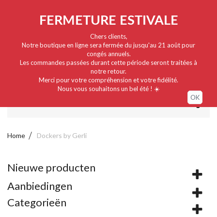
Nederlands
EUR
Sign in / My account
FERMETURE ESTIVALE
Chers clients,
Notre boutique en ligne sera fermée du jusqu'au 21 août pour
congés annuels.
Les commandes passées durant cette période seront traitées à
notre retour.
Merci pour votre compréhension et votre fidélité.
Nous vous souhaitons un bel été ! ☀️
OK
MENU
Home
Dockers by Gerli
Nieuwe producten
Aanbiedingen
Categorieën