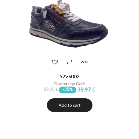
52VS002
Dockers by Gerli
38,97 €
59,95 €
-35%
Add to cart