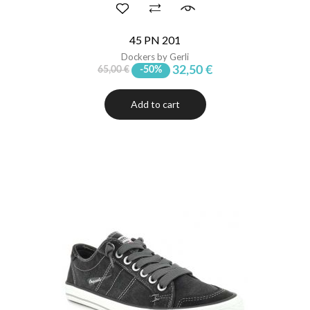
45 PN 201
Dockers by Gerli
32,50 €
65,00 €
-50%
Add to cart