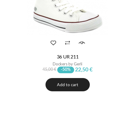
36 UR 211
Dockers by Gerli
22,50 €
45,00 €
-50%
Add to cart