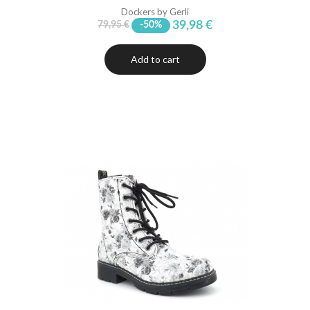
Dockers by Gerli
39,98 €
79,95 €
-50%
Add to cart