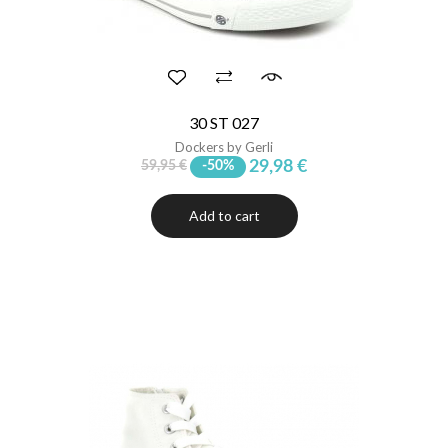
30 ST 027
Dockers by Gerli
29,98 €
59,95 €
-50%
Add to cart