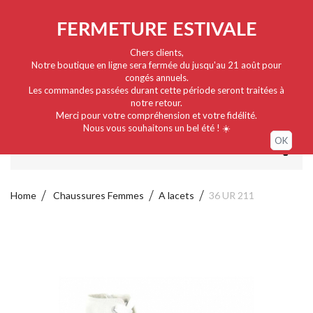
Nederlands
EUR
Sign in / My account
FERMETURE ESTIVALE
Chers clients,
Notre boutique en ligne sera fermée du jusqu'au 21 août pour
congés annuels.
Les commandes passées durant cette période seront traitées à
notre retour.
Merci pour votre compréhension et votre fidélité.
Nous vous souhaitons un bel été ! ☀️
OK
MENU
Home
Chaussures Femmes
A lacets
36 UR 211