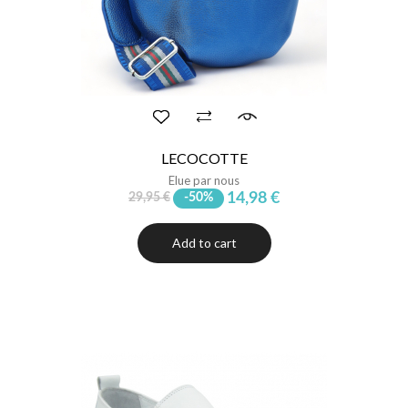
LECOCOTTE
Elue par nous
14,98 €
29,95 €
-50%
Add to cart