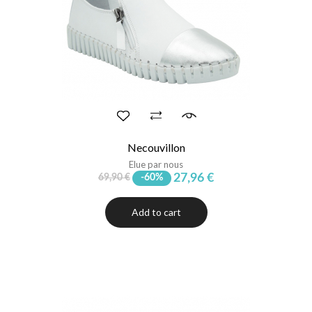
Necouvillon
Elue par nous
27,96 €
69,90 €
-60%
Add to cart