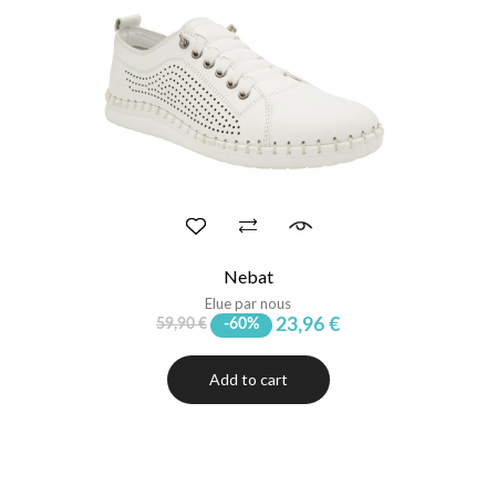
Nebat
Elue par nous
23,96 €
59,90 €
-60%
Add to cart