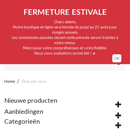
Nederlands
EUR
Sign in / My account
FERMETURE ESTIVALE
Chers clients,
Notre boutique en ligne sera fermée du jusqu'au 21 août pour
congés annuels.
Les commandes passées durant cette période seront traitées à
notre retour.
Merci pour votre compréhension et votre fidélité.
Nous vous souhaitons un bel été ! ☀️
OK
MENU
Home
Elue par nous
Nieuwe producten
Aanbiedingen
Categorieën