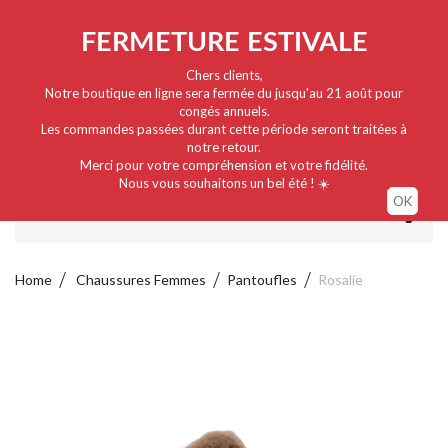
Nederlands
EUR
Sign in / My account
FERMETURE ESTIVALE
Chers clients,
Notre boutique en ligne sera fermée du jusqu'au 21 août pour
congés annuels.
Les commandes passées durant cette période seront traitées à
notre retour.
Merci pour votre compréhension et votre fidélité.
Nous vous souhaitons un bel été ! ☀️
OK
MENU
Home
Chaussures Femmes
Pantoufles
Rosalie