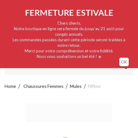
Nederlands
EUR
Sign in / My account
FERMETURE ESTIVALE
Chers clients,
Notre boutique en ligne sera fermée du jusqu'au 21 août pour
congés annuels.
Les commandes passées durant cette période seront traitées à
notre retour.
Merci pour votre compréhension et votre fidélité.
Nous vous souhaitons un bel été ! ☀️
OK
MENU
Home
Chaussures Femmes
Mules
Fliflow