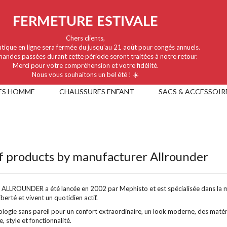
FERMETURE ESTIVALE
Chers clients,
tique en ligne sera fermée du jusqu'au 21 août pour congés annuels.
andes passées durant cette période seront traitées à notre retour.
Merci pour votre compréhension et votre fidélité.
Nous vous souhaitons un bel été ! ☀️
ES HOMME
CHAUSSURES ENFANT
SACS & ACCESSOIR
of products by manufacturer Allrounder
ALLROUNDER a été lancée en 2002 par Mephisto et est spécialisée dans la mar
iberté et vivent un quotidien actif.
logie sans pareil pour un confort extraordinaire, un look moderne, des matéria
 style et fonctionnalité.