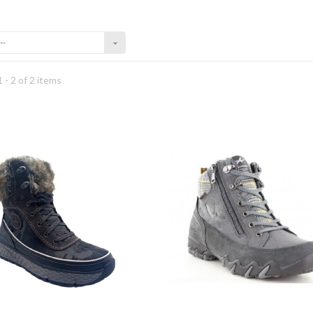
--
 - 2 of 2 items