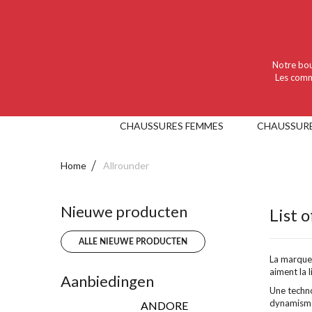
Language :
Nederlands
Valuta :
EUR
Notre bou
Les comm
CHAUSSURES FEMMES
CHAUSSUR
Home
Allrounder
Nieuwe producten
List 
ALLE NIEUWE PRODUCTEN
La marque 
aiment la l
Aanbiedingen
Une techno
dynamisme,
ANDORE