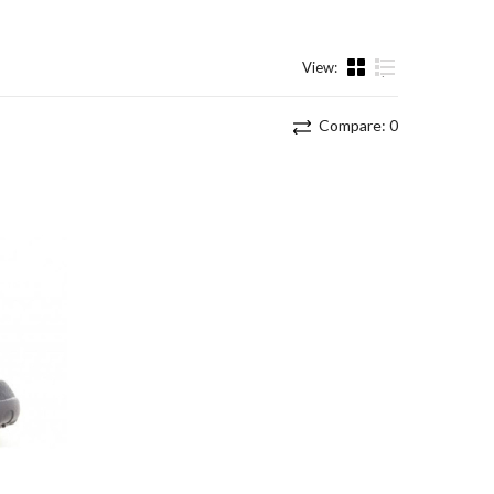
View:
List
Compare:
0