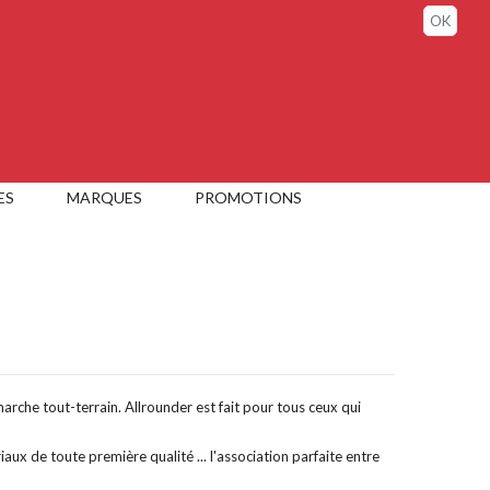
Sign in / My account
OK
ES
MARQUES
PROMOTIONS
che tout-terrain. Allrounder est fait pour tous ceux qui
ux de toute première qualité ... l'association parfaite entre