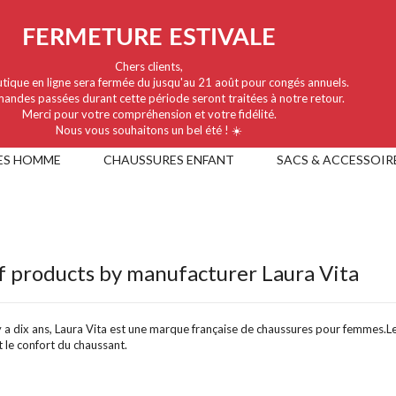
FERMETURE ESTIVALE
Chers clients,
tique en ligne sera fermée du jusqu'au 21 août pour congés annuels.
andes passées durant cette période seront traitées à notre retour.
Merci pour votre compréhension et votre fidélité.
Nous vous souhaitons un bel été ! ☀️
ES HOMME
CHAUSSURES ENFANT
SACS & ACCESSOIR
of products by manufacturer Laura Vita
y a dix ans, Laura Vita est une marque française de chaussures pour femmes.L
t le confort du chaussant.