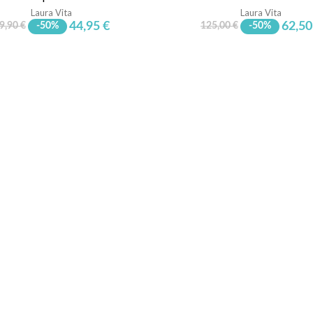
Laura Vita
Laura Vita
44,95 €
62,50
9,90 €
-50%
125,00 €
-50%