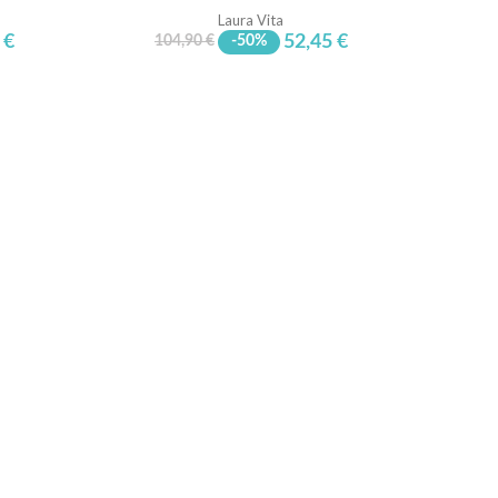
Laura Vita
 €
52,45 €
104,90 €
-50%