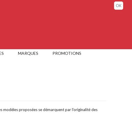
Sign in / My account
OK
ES
MARQUES
PROMOTIONS
es modèles proposées se démarquent par l'originalité des