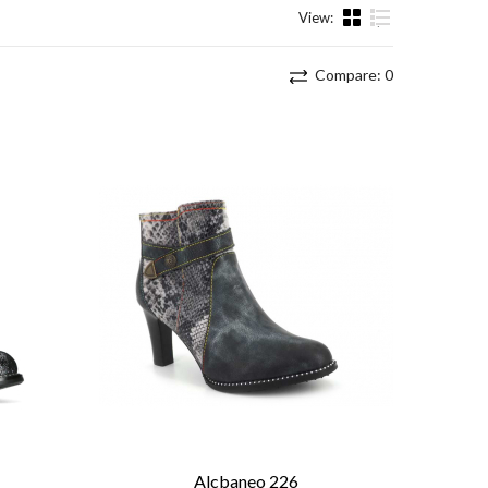
View:
List
Compare:
0
Alcbaneo 226