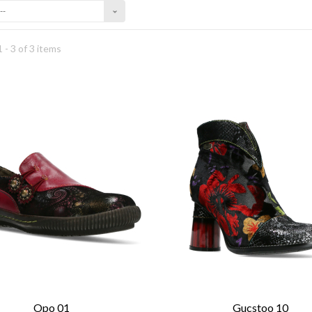
--
 - 3 of 3 items
Opo 01
Gucstoo 10