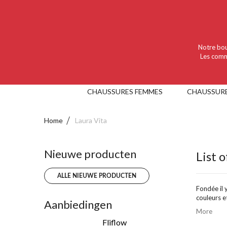
Language :
Nederlands
Valuta :
EUR
Notre bou
Les comm
CHAUSSURES FEMMES
CHAUSSUR
Home
Laura Vita
Nieuwe producten
List 
ALLE NIEUWE PRODUCTEN
Fondée il 
couleurs e
Aanbiedingen
More
Fliflow