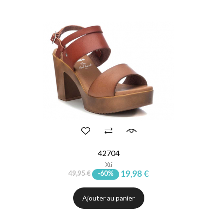
42704
Xti
19,98 €
49,95 €
-60%
Ajouter au panier