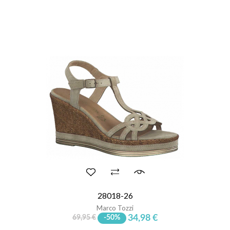
28018-26
Marco Tozzi
34,98 €
69,95 €
-50%