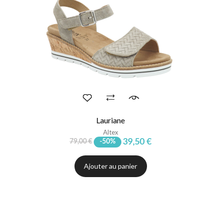
Lauriane
Altex
39,50 €
79,00 €
-50%
Ajouter au panier