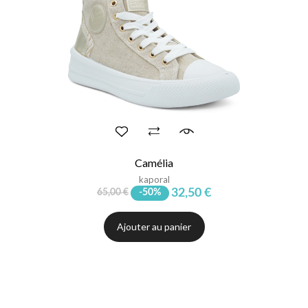
Camélia
kaporal
32,50 €
65,00 €
-50%
Ajouter au panier