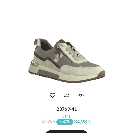
23769-41
Jana
34,98 €
69,95 €
-50%