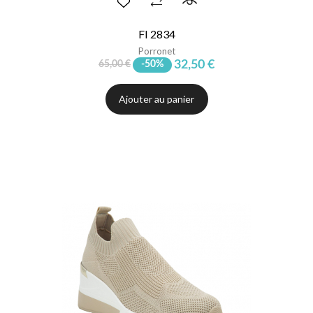
FI 2834
Porronet
32,50 €
65,00 €
-50%
Ajouter au panier