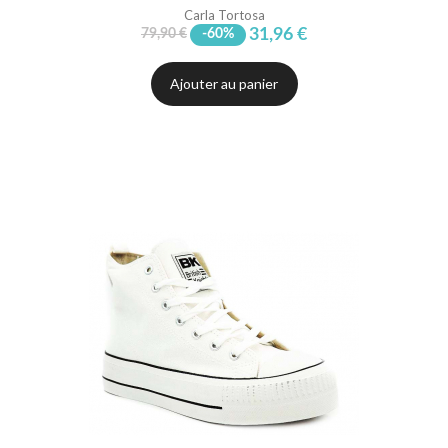
Carla Tortosa
31,96 €
79,90 €
-60%
Ajouter au panier