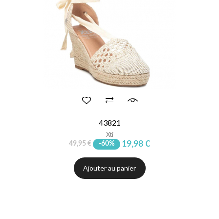
43821
Xti
19,98 €
49,95 €
-60%
Ajouter au panier