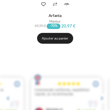
Arfanta
Menbur
20,97 €
69,90 €
-70%
Ajouter au panier