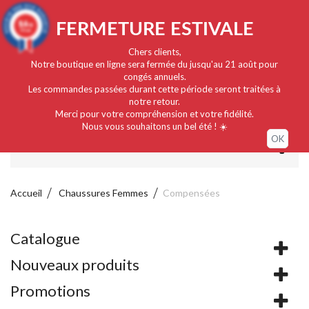
Français
EUR
Connexion / Mon compte
9.4
FERMETURE ESTIVALE
/10
919 avis
Chers clients,
Notre boutique en ligne sera fermée du jusqu'au 21 août pour
congés annuels.
Les commandes passées durant cette période seront traitées à
notre retour.
Merci pour votre compréhension et votre fidélité.
Nous vous souhaitons un bel été ! ☀️
OK
MENU
Accueil
Chaussures Femmes
Compensées
Catalogue
Nouveaux produits
Promotions