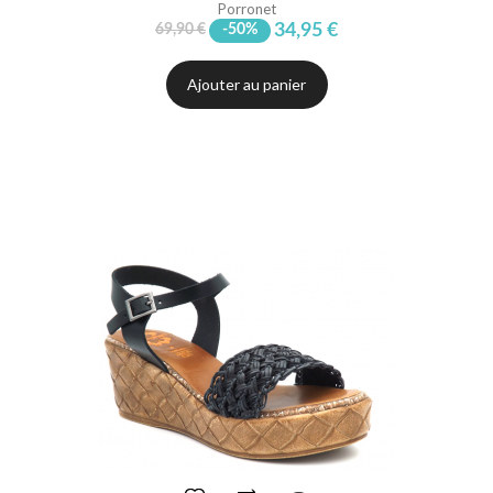
Porronet
34,95 €
69,90 €
-50%
Ajouter au panier