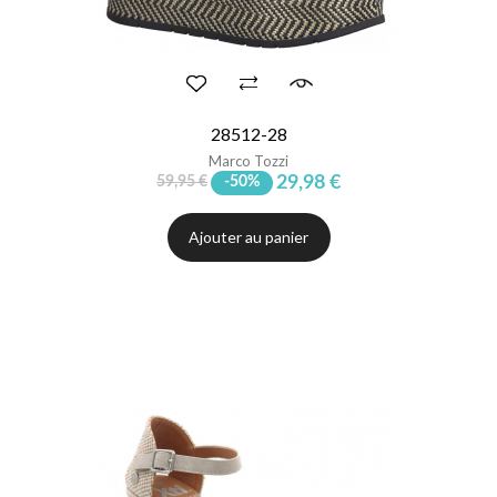
28512-28
Marco Tozzi
29,98 €
59,95 €
-50%
Ajouter au panier