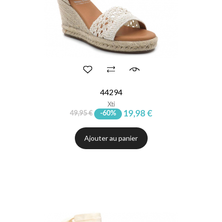
44294
Xti
19,98 €
49,95 €
-60%
Ajouter au panier