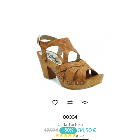
80304
Carla Tortosa
34,50 €
69,00 €
-50%