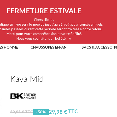
FERMETURE ESTIVALE
Chers clients,
tique en ligne sera fermée du jusqu'au 21 août pour congés annuels.
andes passées durant cette période seront traitées à notre retour.
Merci pour votre compréhension et votre fidélité.
Nous vous souhaitons un bel été ! ☀️
ES HOMME
CHAUSSURES ENFANT
SACS & ACCESSOIR
Kaya Mid
TTC
29,98 €
59,95 € TTC
-50%