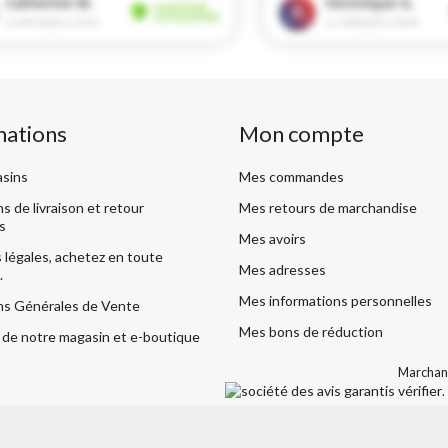
mations
Mon compte
sins
Mes commandes
s de livraison et retour
Mes retours de marchandise
s
Mes avoirs
légales, achetez en toute
Mes adresses
.
Mes informations personnelles
ns Générales de Vente
Mes bons de réduction
de notre magasin et e-boutique
Marchand
vérifier
.