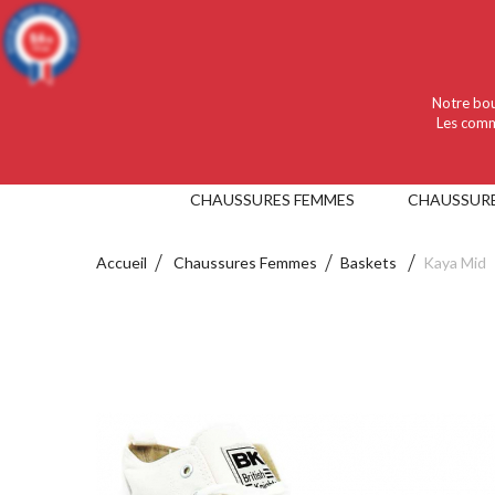
Language :
Français
Devise :
EUR
9.4
/10
919 avis
Notre bou
Les comm
CHAUSSURES FEMMES
CHAUSSUR
Accueil
Chaussures Femmes
Baskets
Kaya Mid