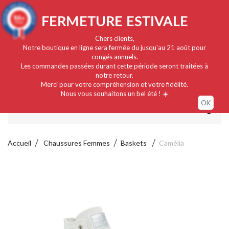
Français
EUR
Connexion / Mon compte
9.4
FERMETURE ESTIVALE
/10
919 avis
Chers clients,
Notre boutique en ligne sera fermée du jusqu'au 21 août pour
congés annuels.
Les commandes passées durant cette période seront traitées à
notre retour.
Merci pour votre compréhension et votre fidélité.
Nous vous souhaitons un bel été ! ☀️
OK
MENU
Accueil
Chaussures Femmes
Baskets
Camélia