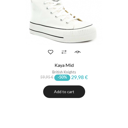
Kaya Mid
British Knights
29,98 €
59,95 €
-50%
Add to cart