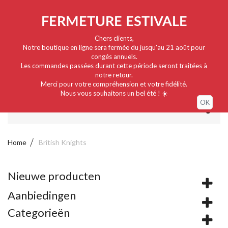
Nederlands
EUR
Sign in / My account
FERMETURE ESTIVALE
Chers clients,
Notre boutique en ligne sera fermée du jusqu'au 21 août pour
congés annuels.
Les commandes passées durant cette période seront traitées à
notre retour.
Merci pour votre compréhension et votre fidélité.
Nous vous souhaitons un bel été ! ☀️
OK
MENU
Home
British Knights
Nieuwe producten
Aanbiedingen
Categorieën