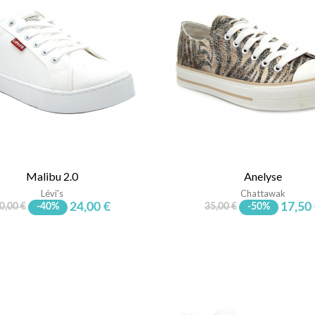
Malibu 2.0
Anelyse
Lévi's
Chattawak
24,00 €
17,50
0,00 €
-40%
35,00 €
-50%