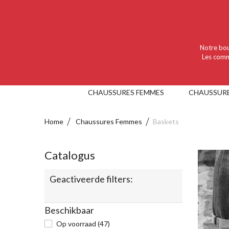
Language :
Nederlands
Valuta :
EUR
Notre bou
Les comm
CHAUSSURES FEMMES
CHAUSSUR
Home
Chaussures Femmes
Baskets
Catalogus
Geactiveerde filters:
Beschikbaar
Op voorraad
(47)