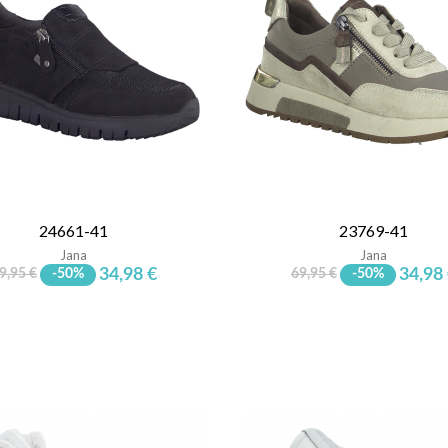
24661-41
23769-41
Jana
Jana
34,98 €
34,98
9,95 €
-50%
69,95 €
-50%