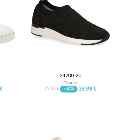
24700-20
Caprice
 €
39,98 €
79,95 €
-50%