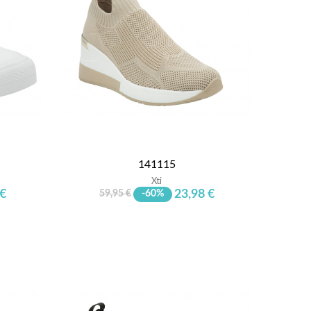
141115
Xti
 €
23,98 €
59,95 €
-60%