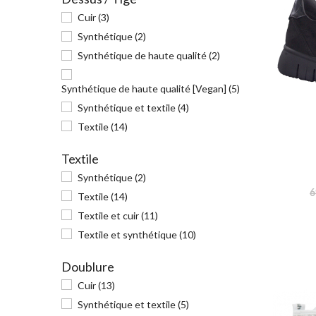
Cuir
(3)
Beige
(9)
Synthétique
(2)
Taupe
(3)
Synthétique de haute qualité
(2)
Bleu
(4)
Synthétique de haute qualité [Vegan]
(5)
Camel
(3)
Synthétique et textile
(4)
Gris
(2)
Textile
(14)
Corail
(1)
Textile
Multicolore
(1)
Synthétique
(2)
Bronze
(1)
6
Textile
(14)
Zèbre
(1)
Textile et cuir
(11)
Marine
(1)
Textile et synthétique
(10)
Jeans
(2)
Doublure
Safran
(1)
Cuir
(13)
Mangue
(1)
Synthétique et textile
(5)