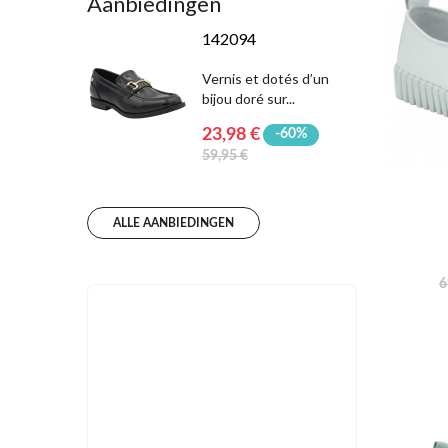
Aanbiedingen
142094
Vernis et dotés d’un
bijou doré sur...
23,98 €
-60%
59,95 €
ALLE AANBIEDINGEN
6