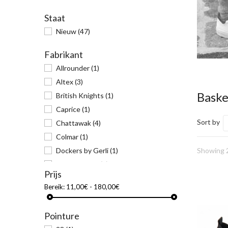
Staat
Nieuw
(47)
Fabrikant
Allrounder
(1)
Altex
(3)
Bask
British Knights
(1)
Caprice
(1)
Sort by
Chattawak
(4)
Colmar
(1)
Dockers by Gerli
(1)
Showing 2
Elue par nous
(2)
Prijs
Högl
(2)
Bereik:
11,00€ - 180,00€
Jana
(2)
kaporal
(4)
Pointure
Lévi's
(1)