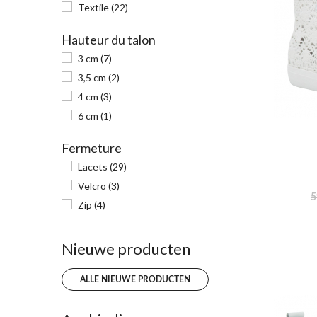
Iceberg
(1)
Textile
(22)
Bleu pastel
(1)
Hauteur du talon
3 cm
(7)
3,5 cm
(2)
4 cm
(3)
6 cm
(1)
Fermeture
Lacets
(29)
Velcro
(3)
5
Zip
(4)
Nieuwe producten
ALLE NIEUWE PRODUCTEN