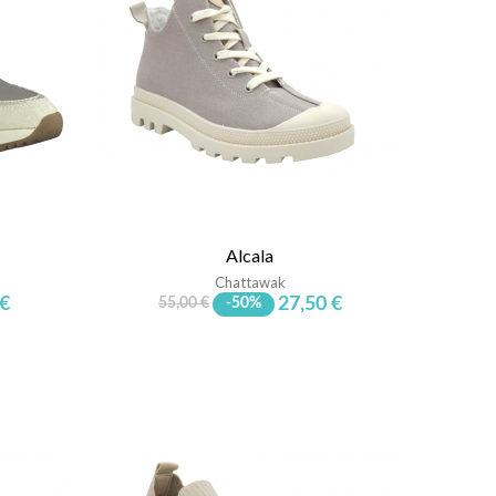
Alcala
Chattawak
 €
27,50 €
55,00 €
-50%