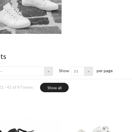
ets
Show
per page
--
21
2 - 42 of 47 items
Show all