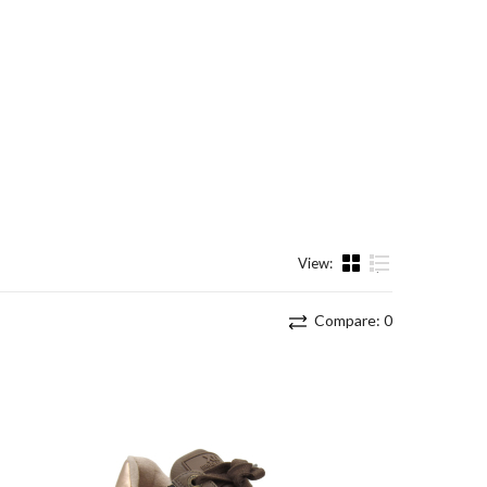
View:
List
Compare:
0