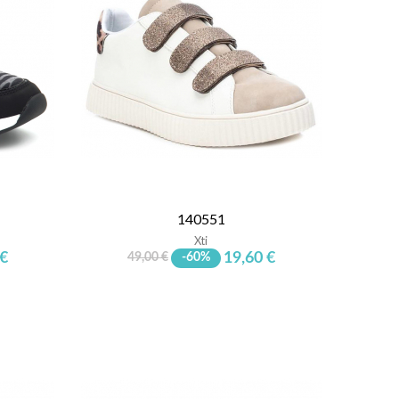
140551
Xti
 €
19,60 €
49,00 €
-60%