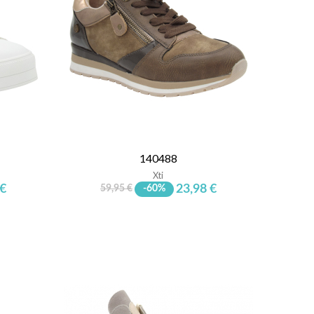
140488
Xti
 €
23,98 €
59,95 €
-60%