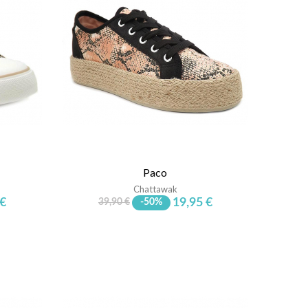
Paco
Chattawak
 €
19,95 €
39,90 €
-50%