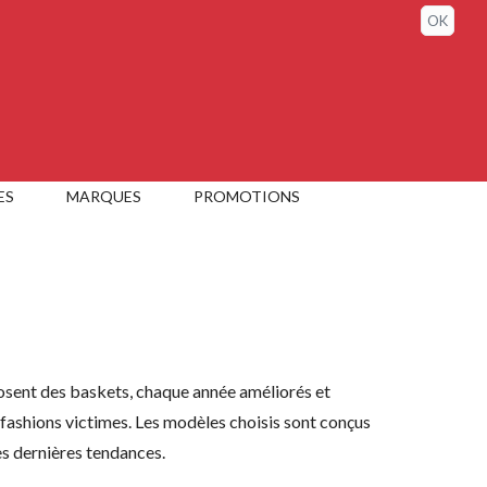
Sign in / My account
OK
ES
MARQUES
PROMOTIONS
ent des baskets, chaque année améliorés et
 fashions victimes. Les modèles choisis sont conçus
des dernières tendances.