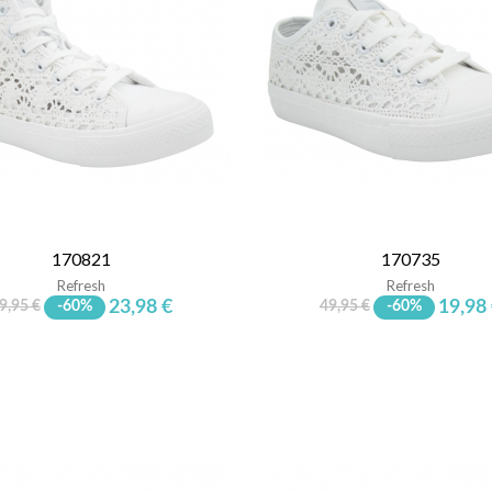
170821
170735
Refresh
Refresh
23,98 €
19,98
9,95 €
-60%
49,95 €
-60%