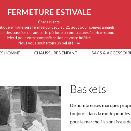
FERMETURE ESTIVALE
Chers clients,
tique en ligne sera fermée du jusqu'au 21 août pour congés annuels.
andes passées durant cette période seront traitées à notre retour.
Merci pour votre compréhension et votre fidélité.
Nous vous souhaitons un bel été ! ☀️
ES HOMME
CHAUSSURES ENFANT
SACS & ACCESSOIR
Baskets
De nombreuses marques propos
toujours dans la mode pour les
pour la marche, ils sont issus 