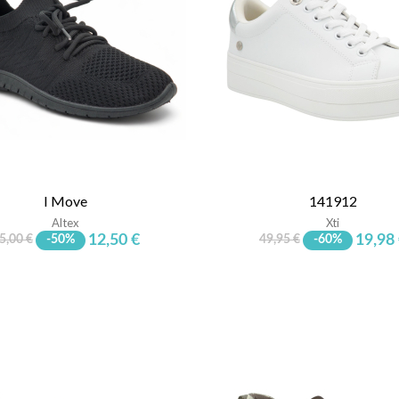
I Move
141912
Altex
Xti
12,50 €
19,98
5,00 €
-50%
49,95 €
-60%