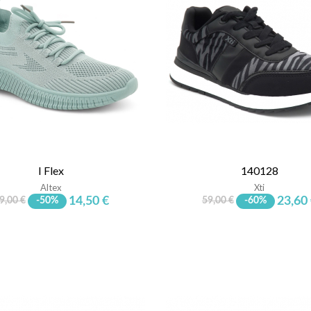
I Flex
140128
Altex
Xti
14,50 €
23,60
9,00 €
-50%
59,00 €
-60%