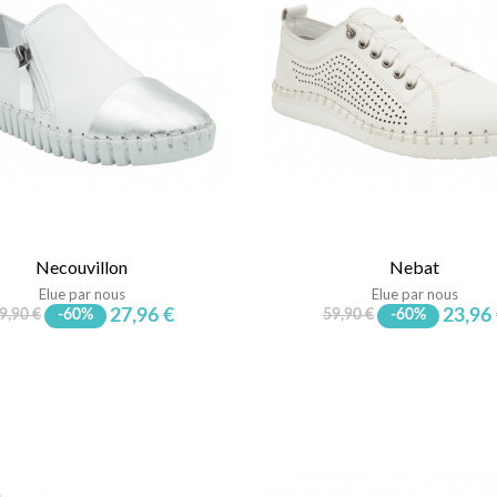
Necouvillon
Nebat
Elue par nous
Elue par nous
27,96 €
23,96
9,90 €
-60%
59,90 €
-60%