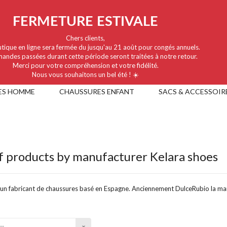
FERMETURE ESTIVALE
Chers clients,
tique en ligne sera fermée du jusqu'au 21 août pour congés annuels.
andes passées durant cette période seront traitées à notre retour.
Merci pour votre compréhension et votre fidélité.
Nous vous souhaitons un bel été ! ☀️
ES HOMME
CHAUSSURES ENFANT
SACS & ACCESSOIR
of products by manufacturer Kelara shoes
 un fabricant de chaussures basé en Espagne. Anciennement DulceRubio la mar
--