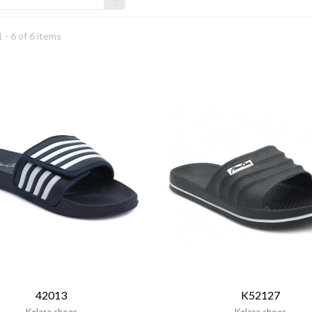
 - 6 of 6 items
42013
K52127
Kelara shoes
Kelara shoes