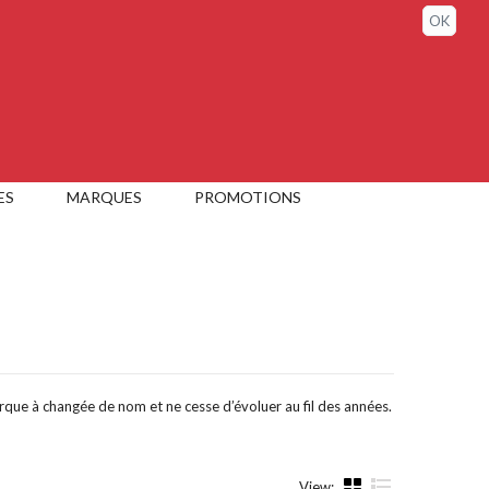
Sign in / My account
OK
ES
MARQUES
PROMOTIONS
que à changée de nom et ne cesse d’évoluer au fil des années.
View: