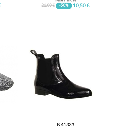
€
10,50 €
21,00 €
-50%
B 41333