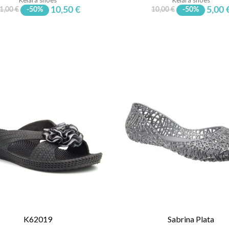
10,50 €
5,00 
1,00 €
-50%
10,00 €
-50%
K62019
Sabrina Plata