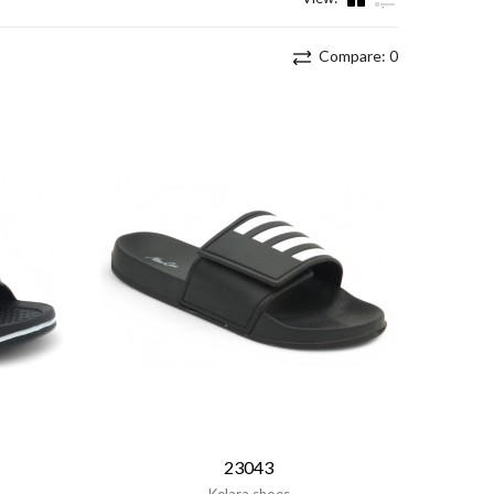
List
Compare:
0
23043
Kelara shoes