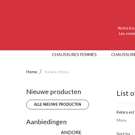
Language :
Nederlands
Valuta :
EUR
Notre bou
Les comm
CHAUSSURES FEMMES
CHAUSSUR
Home
Kelara shoes
Nieuwe producten
List 
ALLE NIEUWE PRODUCTEN
Kelara
est
Aanbiedingen
More
ANDORE
Sort by