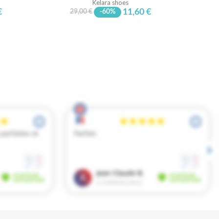
Kelara shoes
€
11,60 €
29,00 €
-60%