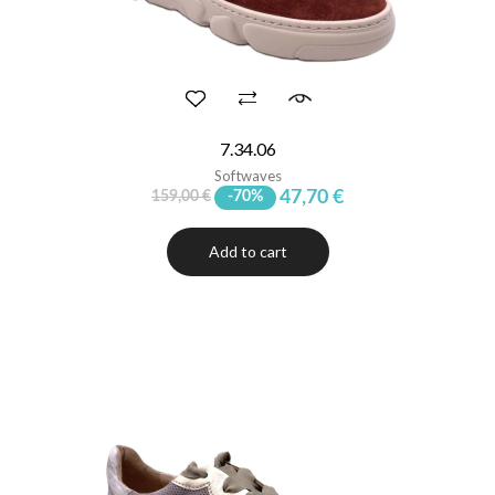
7.34.06
Softwaves
47,70 €
159,00 €
-70%
Add to cart