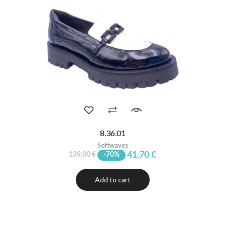
8.36.01
Softwaves
41,70 €
139,00 €
-70%
Add to cart