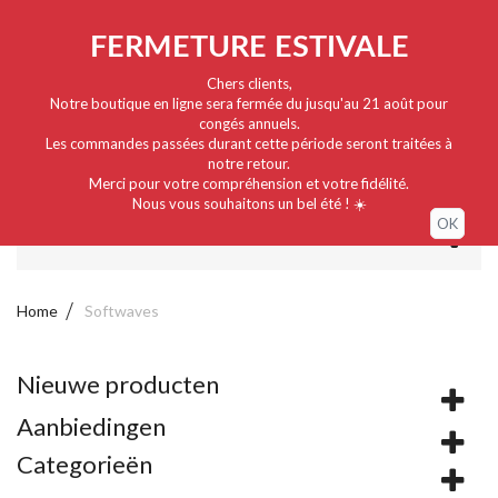
Nederlands
EUR
Sign in / My account
FERMETURE ESTIVALE
Chers clients,
Notre boutique en ligne sera fermée du jusqu'au 21 août pour
congés annuels.
Les commandes passées durant cette période seront traitées à
notre retour.
Merci pour votre compréhension et votre fidélité.
Nous vous souhaitons un bel été ! ☀️
OK
MENU
Home
Softwaves
Nieuwe producten
Aanbiedingen
Categorieën