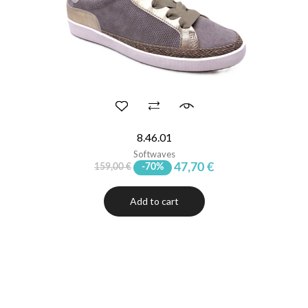
8.46.01
Softwaves
47,70 €
159,00 €
-70%
Add to cart