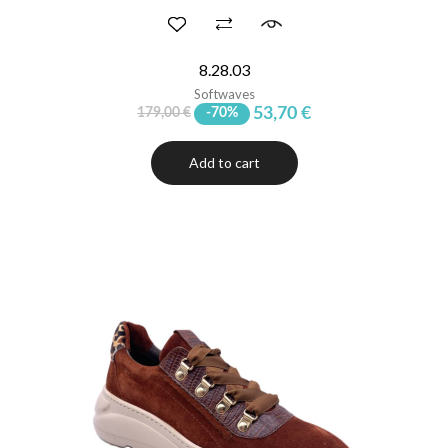
8.28.03
Softwaves
53,70 €
179,00 €
-70%
Add to cart