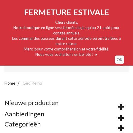
Nederlands
EUR
Sign in / My account
FERMETURE ESTIVALE
Chers clients,
Notre boutique en ligne sera fermée du jusqu'au 21 août pour
congés annuels.
Les commandes passées durant cette période seront traitées à
notre retour.
Merci pour votre compréhension et votre fidélité.
Nous vous souhaitons un bel été ! ☀️
OK
MENU
Home
Geo Reino
Nieuwe producten
Aanbiedingen
Categorieën