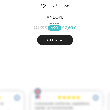
ANDORE
Geo Reino
47,60 €
119,00 €
-60%
Add to cart