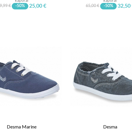
kaporal
kaporal
25,00 €
32,50
9,99 €
-50%
65,00 €
-50%
Desma Marine
Desma