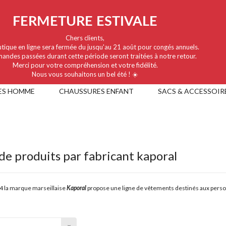
FERMETURE ESTIVALE
Chers clients,
tique en ligne sera fermée du jusqu'au 21 août pour congés annuels.
andes passées durant cette période seront traitées à notre retour.
Merci pour votre compréhension et votre fidélité.
Nous vous souhaitons un bel été ! ☀️
ES HOMME
CHAUSSURES ENFANT
SACS & ACCESSOIR
 de produits par fabricant kaporal
4 la marque marseillaise
propose une ligne de vêtements destinés aux pers
Kaporal