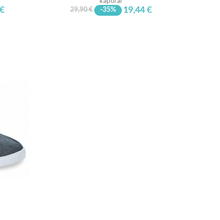
kaporal
 €
19,44 €
29,90 €
-35%