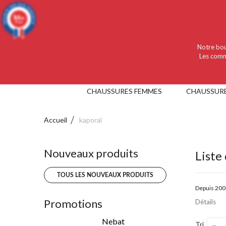
Language :
Français
Devise :
EUR
9.4
/10
919 avis
Notre bou
Les comm
CHAUSSURES FEMMES
CHAUSSUR
Accueil
kaporal
Nouveaux produits
Liste
TOUS LES NOUVEAUX PRODUITS
Depuis 200
Promotions
Détails
Nebat
Tri
--