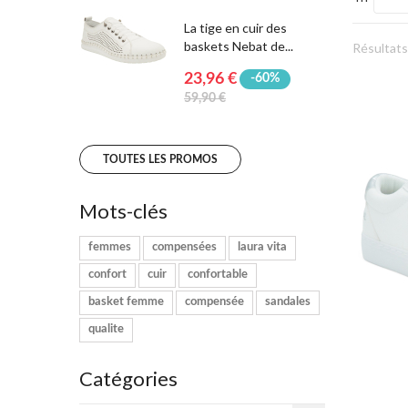
La tige en cuir des
baskets Nebat de...
Résultats 
23,96 €
-60%
59,90 €
TOUTES LES PROMOS
Mots-clés
femmes
compensées
laura vita
confort
cuir
confortable
basket femme
compensée
sandales
qualite
Catégories