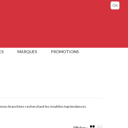
Connexion / Mon compte
OK
ES
MARQUES
PROMOTIONS
onnes branchées recherchant les modèles top tendances.
Afficher :