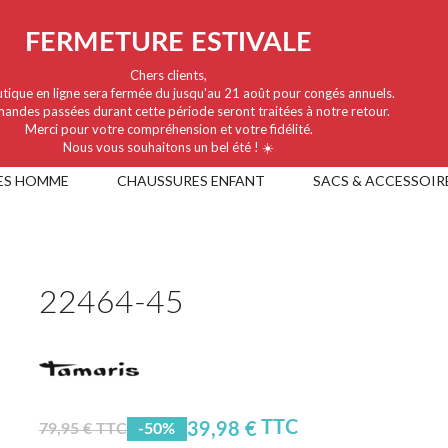
FERMETURE ESTIVALE
Chers clients,
tique en ligne sera fermée du jusqu'au 21 août pour congés annuels.
andes passées durant cette période seront traitées à notre retour.
Merci pour votre compréhension et votre fidélité.
Nous vous souhaitons un bel été ! ☀️
ES HOMME
CHAUSSURES ENFANT
SACS & ACCESSOIR
22464-45
TTC
39,98 €
79,95 € TTC
-50%