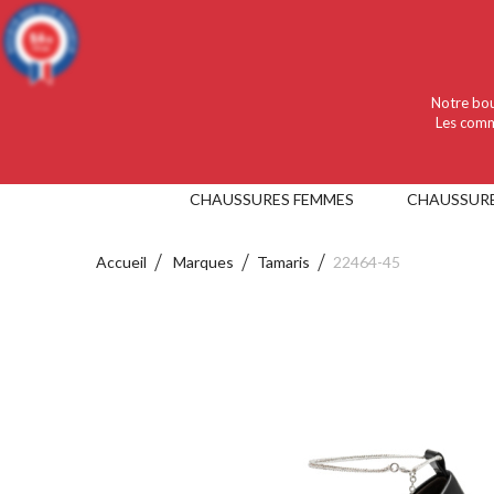
Language :
Français
Devise :
EUR
9.4
/10
919 avis
Notre bou
Les comm
CHAUSSURES FEMMES
CHAUSSUR
Accueil
Marques
Tamaris
22464-45