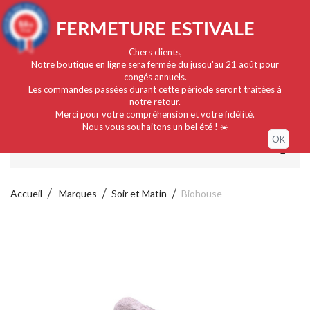
Français
EUR
Connexion / Mon compte
9.4
FERMETURE ESTIVALE
/10
919 avis
Chers clients,
Notre boutique en ligne sera fermée du jusqu'au 21 août pour
congés annuels.
Les commandes passées durant cette période seront traitées à
notre retour.
Merci pour votre compréhension et votre fidélité.
Nous vous souhaitons un bel été ! ☀️
OK
MENU
Accueil
Marques
Soir et Matin
Biohouse