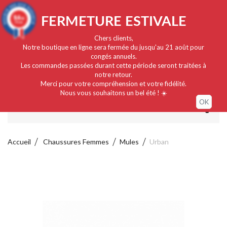
Français
EUR
Connexion / Mon compte
9.4
FERMETURE ESTIVALE
/10
919 avis
Chers clients,
Notre boutique en ligne sera fermée du jusqu'au 21 août pour
congés annuels.
Les commandes passées durant cette période seront traitées à
notre retour.
Merci pour votre compréhension et votre fidélité.
Nous vous souhaitons un bel été ! ☀️
OK
MENU
Accueil
Chaussures Femmes
Mules
Urban