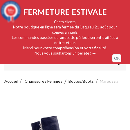
Français
EUR
Connexion / Mon compte
9.4
FERMETURE ESTIVALE
/10
919 avis
Chers clients,
Notre boutique en ligne sera fermée du jusqu'au 21 août pour
congés annuels.
Les commandes passées durant cette période seront traitées à
notre retour.
Merci pour votre compréhension et votre fidélité.
Nous vous souhaitons un bel été ! ☀️
OK
MENU
Accueil
Chaussures Femmes
Bottes/Boots
Maroussia