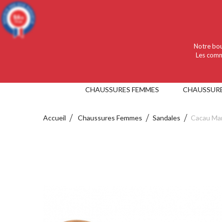
Language :
Français
Devise :
EUR
9.4
/10
919 avis
Notre bou
Les comm
CHAUSSURES FEMMES
CHAUSSUR
Accueil
Chaussures Femmes
Sandales
Cacau Mar