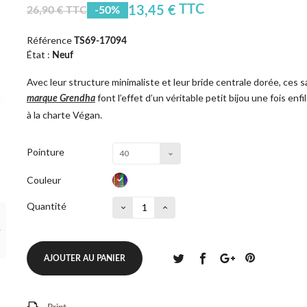
TTC
13,45 €
26,90 € TTC
-50%
Référence
TS69-17094
État :
Neuf
Avec leur structure minimaliste et leur bride centrale dorée, ces 
font l’effet d’un véritable petit bijou une fois e
marque Grendha
à la charte Végan.
Pointure
40
Couleur
Quantité
AJOUTER AU PANIER