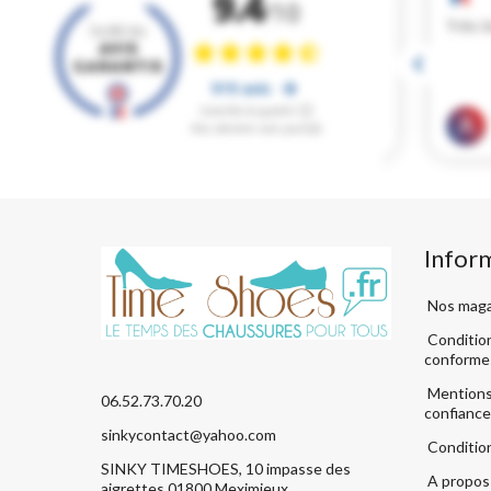
Infor
Nos maga
Condition
conforme
Mentions 
06.52.73.70.20
confiance
sinkycontact@yahoo.com
Conditio
SINKY TIMESHOES, 10 impasse des
A propos 
aigrettes 01800 Meximieux