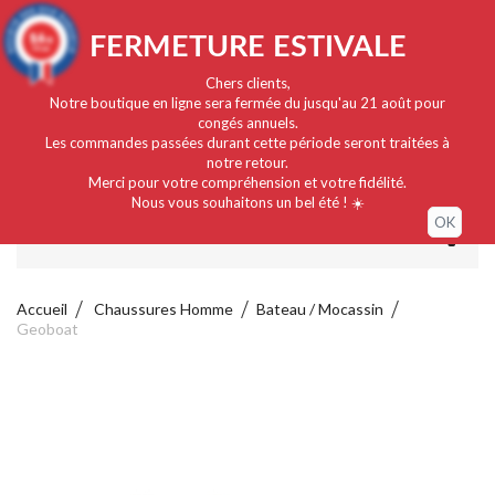
Français
EUR
Connexion / Mon compte
9.4
FERMETURE ESTIVALE
/10
919 avis
Chers clients,
Notre boutique en ligne sera fermée du jusqu'au 21 août pour
congés annuels.
Les commandes passées durant cette période seront traitées à
notre retour.
Merci pour votre compréhension et votre fidélité.
Nous vous souhaitons un bel été ! ☀️
OK
MENU
Accueil
Chaussures Homme
Bateau / Mocassin
Geoboat