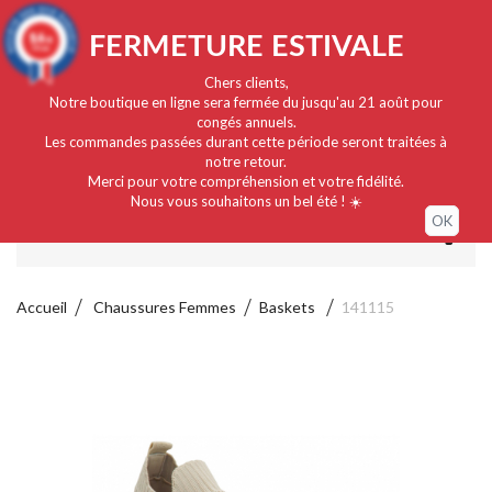
Français
EUR
Connexion / Mon compte
9.4
FERMETURE ESTIVALE
/10
919 avis
Chers clients,
Notre boutique en ligne sera fermée du jusqu'au 21 août pour
congés annuels.
Les commandes passées durant cette période seront traitées à
notre retour.
Merci pour votre compréhension et votre fidélité.
Nous vous souhaitons un bel été ! ☀️
OK
MENU
Accueil
Chaussures Femmes
Baskets
141115