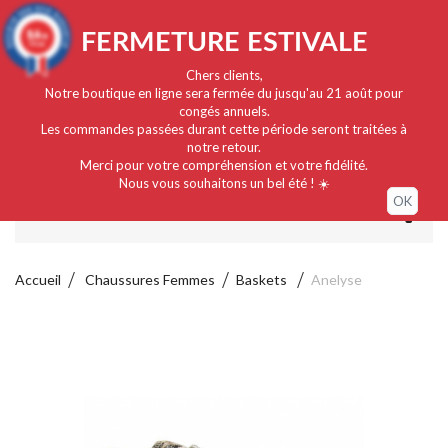
Français
EUR
Connexion / Mon compte
9.4
FERMETURE ESTIVALE
/10
919 avis
Chers clients,
Notre boutique en ligne sera fermée du jusqu'au 21 août pour
congés annuels.
Les commandes passées durant cette période seront traitées à
notre retour.
Merci pour votre compréhension et votre fidélité.
Nous vous souhaitons un bel été ! ☀️
OK
MENU
Accueil
Chaussures Femmes
Baskets
Anelyse