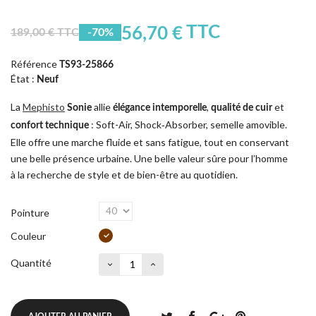
TTC
56,70 €
189,00 € TTC
-70%
Référence
TS93-25866
État :
Neuf
La
Mephisto
allie
,
et
Sonie
élégance intemporelle
qualité de cuir
: Soft-Air, Shock‑Absorber, semelle amovible.
confort technique
Elle offre une marche fluide et sans fatigue, tout en conservant
une belle présence urbaine. Une belle valeur sûre pour l’homme
à la recherche de style et de bien-être au quotidien.
Pointure
Couleur
Quantité