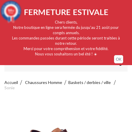
Français
EUR
Connexion / Mon compte
9.4
FERMETURE ESTIVALE
/10
919 avis
Chers clients,
Notre boutique en ligne sera fermée du jusqu'au 21 août pour
congés annuels.
Les commandes passées durant cette période seront traitées à
notre retour.
Merci pour votre compréhension et votre fidélité.
Nous vous souhaitons un bel été ! ☀️
OK
MENU
Accueil
Chaussures Homme
Baskets / derbies / ville
Sonie