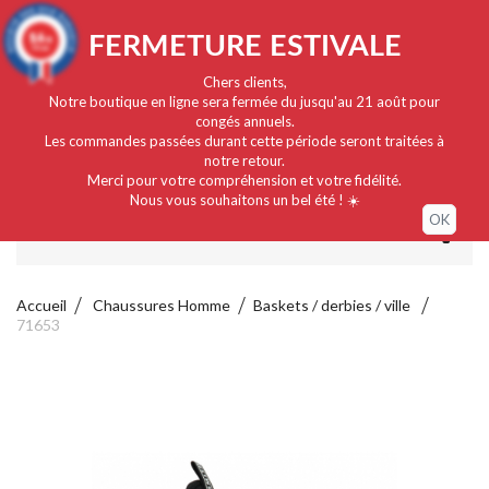
Français
EUR
Connexion / Mon compte
9.4
FERMETURE ESTIVALE
/10
919 avis
Chers clients,
Notre boutique en ligne sera fermée du jusqu'au 21 août pour
congés annuels.
Les commandes passées durant cette période seront traitées à
notre retour.
Merci pour votre compréhension et votre fidélité.
Nous vous souhaitons un bel été ! ☀️
OK
MENU
Accueil
Chaussures Homme
Baskets / derbies / ville
71653