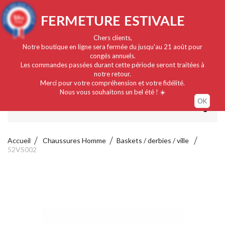
Français
EUR
Connexion / Mon compte
9.4
FERMETURE ESTIVALE
/10
919 avis
Chers clients,
Notre boutique en ligne sera fermée du jusqu'au 21 août pour
congés annuels.
Les commandes passées durant cette période seront traitées à
notre retour.
Merci pour votre compréhension et votre fidélité.
Nous vous souhaitons un bel été ! ☀️
OK
MENU
Accueil
Chaussures Homme
Baskets / derbies / ville
52VS002