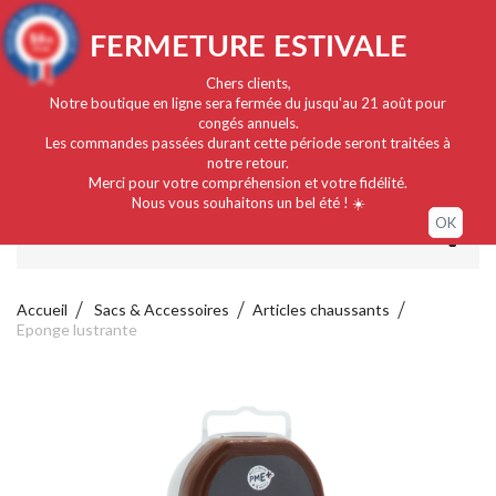
Français
EUR
Connexion / Mon compte
9.4
FERMETURE ESTIVALE
/10
919 avis
Chers clients,
Notre boutique en ligne sera fermée du jusqu'au 21 août pour
congés annuels.
Les commandes passées durant cette période seront traitées à
notre retour.
Merci pour votre compréhension et votre fidélité.
Nous vous souhaitons un bel été ! ☀️
OK
MENU
Accueil
Sacs & Accessoires
Articles chaussants
Eponge lustrante