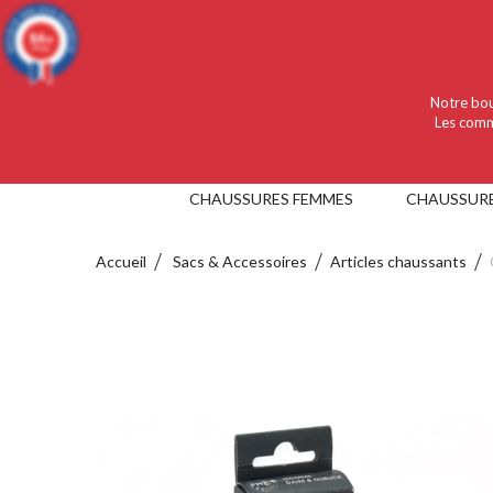
Language :
Français
Devise :
EUR
9.4
/10
919 avis
Notre bou
Les comm
CHAUSSURES FEMMES
CHAUSSUR
Accueil
Sacs & Accessoires
Articles chaussants