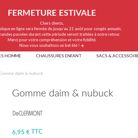
FERMETURE ESTIVALE
Chers clients,
tique en ligne sera fermée du jusqu'au 21 août pour congés annuels.
andes passées durant cette période seront traitées à notre retour.
Merci pour votre compréhension et votre fidélité.
Nous vous souhaitons un bel été ! ☀️
ES HOMME
CHAUSSURES ENFANT
SACS & ACCESSOIR
Gomme daim & nubuck
Gomme daim & nubuck
TTC
6,95 €