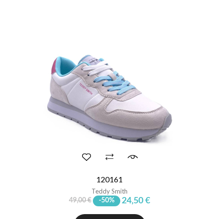
120161
Teddy Smith
24,50 €
49,00 €
-50%