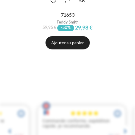
71653
Teddy Smith
29,98 €
59,95 €
-50%
Ajouter au panier