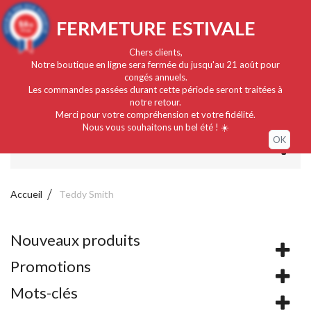
Français
EUR
Connexion / Mon compte
9.4
FERMETURE ESTIVALE
/10
919 avis
Chers clients,
Notre boutique en ligne sera fermée du jusqu'au 21 août pour
congés annuels.
Les commandes passées durant cette période seront traitées à
notre retour.
Merci pour votre compréhension et votre fidélité.
Nous vous souhaitons un bel été ! ☀️
OK
MENU
Accueil
Teddy Smith
Nouveaux produits
Promotions
Mots-clés