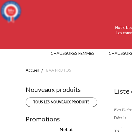
Language :
Français
Devise :
EUR
9.4
/10
919 avis
Notre bou
Les comm
CHAUSSURES FEMMES
CHAUSSUR
Accueil
EVA FRUTOS
Nouveaux produits
Liste
TOUS LES NOUVEAUX PRODUITS
Eva Fruto
Promotions
Détails
Nebat
Tri
--