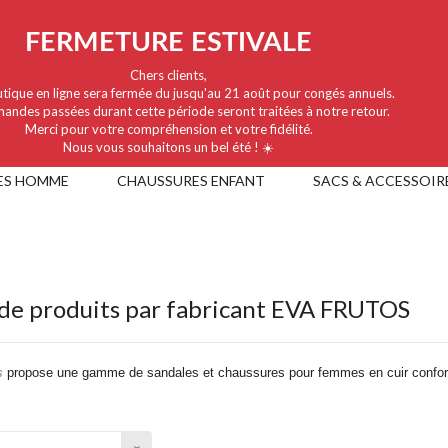
FERMETURE ESTIVALE
Chers clients,
tique en ligne sera fermée du jusqu'au 21 août pour congés annuels.
andes passées durant cette période seront traitées à notre retour.
Merci pour votre compréhension et votre fidélité.
Nous vous souhaitons un bel été ! ☀️
ES HOMME
CHAUSSURES ENFANT
SACS & ACCESSOIR
 de produits par fabricant EVA FRUTOS
s
propose une gamme de sandales et chaussures pour femmes en cuir confor