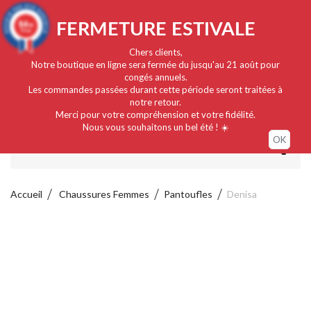
Français
EUR
Connexion / Mon compte
9.4
FERMETURE ESTIVALE
/10
919 avis
Chers clients,
Notre boutique en ligne sera fermée du jusqu'au 21 août pour
congés annuels.
Les commandes passées durant cette période seront traitées à
notre retour.
Merci pour votre compréhension et votre fidélité.
Nous vous souhaitons un bel été ! ☀️
OK
MENU
Accueil
Chaussures Femmes
Pantoufles
Denisa