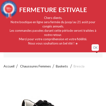
Français
EUR
Connexion / Mon compte
9.4
FERMETURE ESTIVALE
/10
919 avis
Chers clients,
Notre boutique en ligne sera fermée du jusqu'au 21 août pour
congés annuels.
Les commandes passées durant cette période seront traitées à
notre retour.
Merci pour votre compréhension et votre fidélité.
Nous vous souhaitons un bel été ! ☀️
OK
MENU
Accueil
Chaussures Femmes
Baskets
Brescia