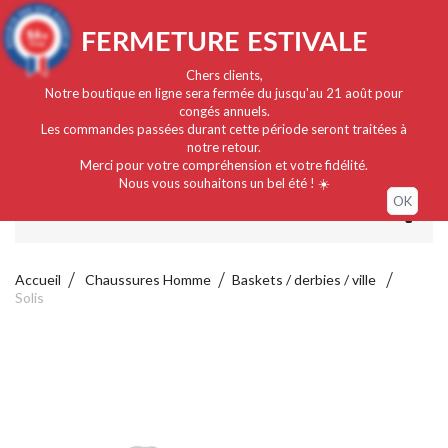
Français
EUR
Connexion / Mon compte
9.4
FERMETURE ESTIVALE
/10
919 avis
Chers clients,
Notre boutique en ligne sera fermée du jusqu'au 21 août pour
congés annuels.
Les commandes passées durant cette période seront traitées à
notre retour.
Merci pour votre compréhension et votre fidélité.
Nous vous souhaitons un bel été ! ☀️
OK
MENU
Accueil
Chaussures Homme
Baskets / derbies / ville
Solis