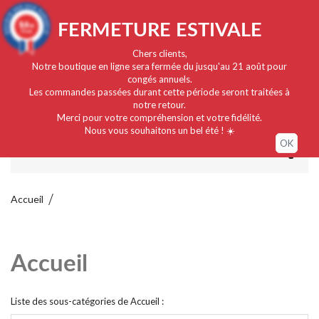
Français
EUR
Connexion / Mon compte
9.4
FERMETURE ESTIVALE
/10
919 avis
Chers clients,
Notre boutique en ligne sera fermée du jusqu'au 21 août pour
congés annuels.
Les commandes passées durant cette période seront traitées à
notre retour.
Merci pour votre compréhension et votre fidélité.
Nous vous souhaitons un bel été ! ☀️
OK
MENU
Accueil
Accueil
Liste des sous-catégories de Accueil :