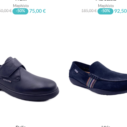
Mephisto
Mephisto
75,00 €
92,50
50,00 €
-50%
185,00 €
-50%