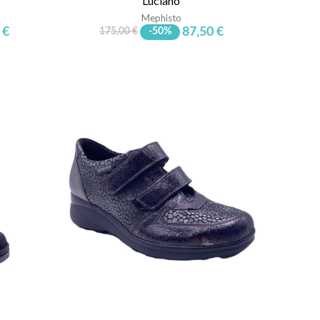
Luciano
Mephisto
 €
87,50 €
175,00 €
-50%