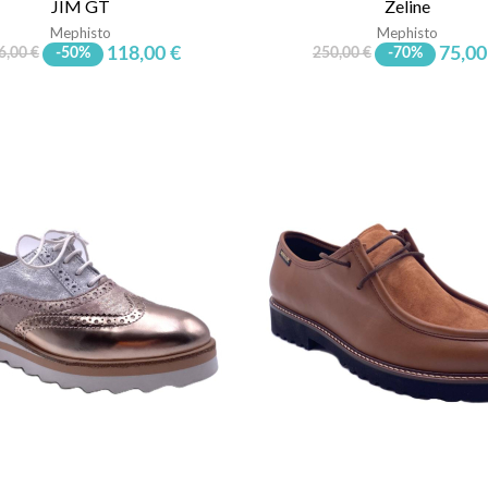
JIM GT
Zeline
Mephisto
Mephisto
118,00 €
75,00
6,00 €
-50%
250,00 €
-70%