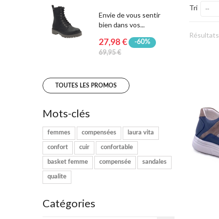
Tri
--
Envie de vous sentir
bien dans vos...
Résultats 
27,98 €
-60%
69,95 €
TOUTES LES PROMOS
Mots-clés
femmes
compensées
laura vita
confort
cuir
confortable
basket femme
compensée
sandales
qualite
Catégories