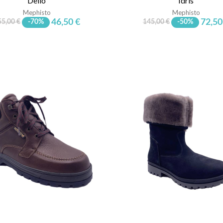
Delio
Idris
Mephisto
Mephisto
46,50 €
72,50
55,00 €
-70%
145,00 €
-50%