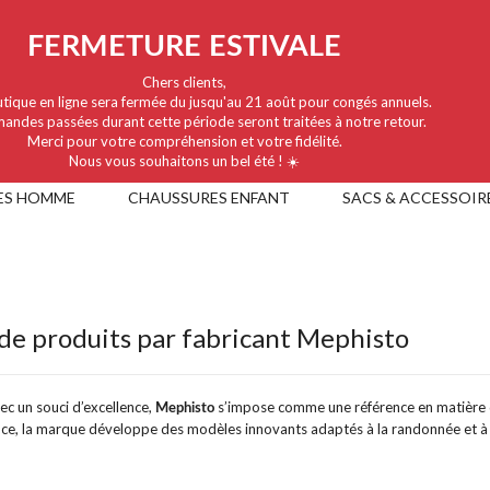
FERMETURE ESTIVALE
Chers clients,
tique en ligne sera fermée du jusqu'au 21 août pour congés annuels.
andes passées durant cette période seront traitées à notre retour.
Merci pour votre compréhension et votre fidélité.
Nous vous souhaitons un bel été ! ☀️
ES HOMME
CHAUSSURES ENFANT
SACS & ACCESSOIR
 de produits par fabricant Mephisto
c un souci d’excellence,
s’impose comme une référence en matière de
Mephisto
e, la marque développe des modèles innovants adaptés à la randonnée et à la