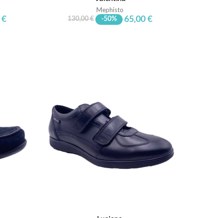
Mephisto
 €
65,00 €
130,00 €
-50%