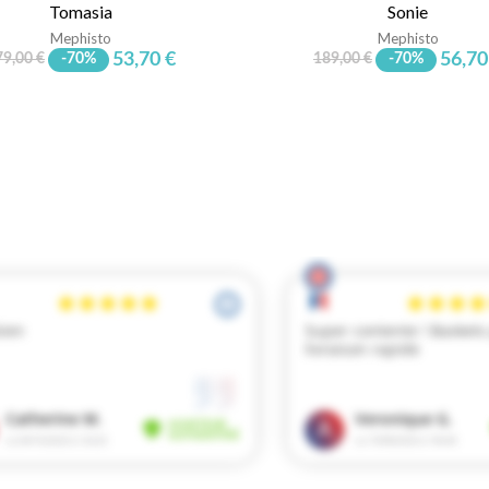
Tomasia
Sonie
Mephisto
Mephisto
53,70 €
56,70
79,00 €
-70%
189,00 €
-70%