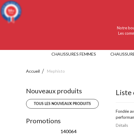
Language :
Français
Devise :
EUR
9.4
/10
919 avis
Notre bou
Les comm
CHAUSSURES FEMMES
CHAUSSUR
Accueil
Mephisto
Nouveaux produits
Liste
TOUS LES NOUVEAUX PRODUITS
Fondée ave
performanc
Promotions
Détails
140064